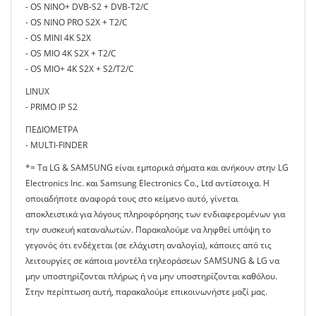
- OS NINO+ DVB-S2 + DVB-T2/C
- OS NINO PRO S2X + T2/C
- OS MINI 4K S2X
- OS MIO 4K S2X + T2/C
- OS MIO+ 4K S2X + S2/T2/C
LINUX
- PRIMO IP S2
ΠΕΔΙΟΜΕΤΡΑ
- MULTI-FINDER
*= Τα LG & SAMSUNG είναι εμπορικά σήματα και ανήκουν στην LG
Electronics Inc. και Samsung Electronics Co., Ltd αντίστοιχα. Η
οποιαδήποτε αναφορά τους στο κείμενο αυτό, γίνεται
αποκλειστικά για λόγους πληροφόρησης των ενδιαφερομένων για
την συσκευή καταναλωτών. Παρακαλούμε να ληφθεί υπόψη το
γεγονός ότι ενδέχεται (σε ελάχιστη αναλογία), κάποιες από τις
λειτουργίες σε κάποια μοντέλα τηλεοράσεων SAMSUNG & LG να
μην υποστηρίζονται πλήρως ή να μην υποστηρίζονται καθόλου.
Στην περίπτωση αυτή, παρακαλούμε επικοινωνήστε μαζί μας.