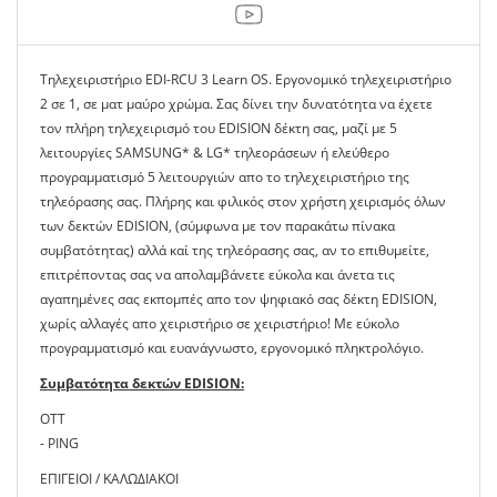
Τηλεχειριστήριο EDI-RCU 3 Learn OS. Εργονομικό τηλεχειριστήριο
2 σε 1, σε ματ μαύρο χρώμα. Σας δίνει την δυνατότητα να έχετε
τον πλήρη τηλεχειρισμό του EDISION δέκτη σας, μαζί με 5
λειτουργίες SAMSUNG* & LG* τηλεοράσεων ή ελεύθερο
προγραμματισμό 5 λειτουργιών απο το τηλεχειριστήριο της
τηλεόρασης σας. Πλήρης και φιλικός στον χρήστη χειρισμός όλων
των δεκτών EDISION, (σύμφωνα με τον παρακάτω πίνακα
συμβατότητας) αλλά καί της τηλεόρασης σας, αν το επιθυμείτε,
επιτρέποντας σας να απολαμβάνετε εύκολα και άνετα τις
αγαπημένες σας εκπομπές απο τον ψηφιακό σας δέκτη EDISION,
χωρίς αλλαγές απο χειριστήριο σε χειριστήριο! Με εύκολο
προγραμματισμό και ευανάγνωστο, εργονομικό πληκτρολόγιο.
Συμβατότητα δεκτών EDISION:
OTT
- PING
ΕΠΙΓΕΙΟΙ / ΚΑΛΩΔΙΑΚΟΙ