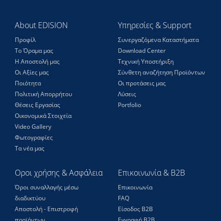
About EDISION
Υπηρεσίες & Support
Προφίλ
Συνεργαζόμενα Καταστήματα
Το Όραμα μας
Download Center
Η Αποστολή μας
Τεχνική Υποστήριξη
Οι Αξίες μας
Σύνθετη αναζήτηση Προϊόντων
Ποιότητα
Οι προτάσεις μας
Πολιτική Απορρήτου
Λύσεις
Θέσεις Eργασίας
Portfolio
Οικονομικά Στοιχεία
Video Gallery
Φωτογραφίες
Τα νέα μας
Οροι χρήσης & Ασφάλεια
Επικοινωνία & B2B
Όροι συναλλαγής μέσω
Επικοινωνία
διαδικτύου
FAQ
Αποστολή - Επιστροφή
Είσοδος Β2Β
προϊόντων
Εγγραφή Β2Β