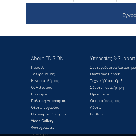
Εγγρα
About EDISION
Υπηρεσίες & Support
Προφίλ
Συνεργαζόμενα Καταστήμα
Το Όραμα μας
Download Center
Η Αποστολή μας
Τεχνική Υποστήριξη
Οι Αξίες μας
Σύνθετη αναζήτηση
Ποιότητα
Προϊόντων
Πολιτική Απορρήτου
Οι προτάσεις μας
Θέσεις Eργασίας
Λύσεις
Οικονομικά Στοιχεία
Portfolio
Video Gallery
Φωτογραφίες
Τα νέα μας