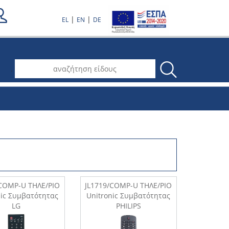
|
|
EL
EN
DE
.
/COMP-U ΤΗΛΕ/ΡΙΟ
JL1719/COMP-U ΤΗΛΕ/ΡΙΟ
nic Συμβατότητας
Unitronic Συμβατότητας
LG
PHILIPS