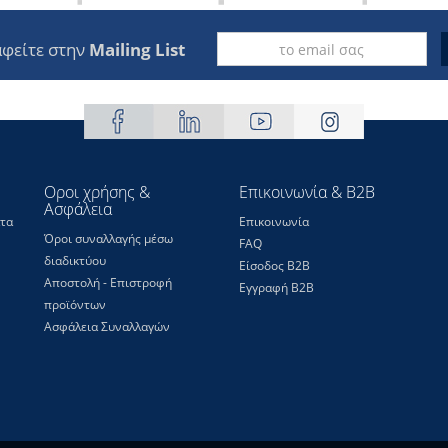
φείτε στην
Mailing List
Οροι χρήσης &
Επικοινωνία & B2B
Ασφάλεια
τα
Επικοινωνία
Όροι συναλλαγής μέσω
FAQ
διαδικτύου
Είσοδος Β2Β
Αποστολή - Επιστροφή
Εγγραφή Β2Β
προϊόντων
Ασφάλεια Συναλλαγών