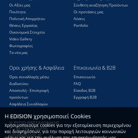
Οι Αξίες μας
Σύνθετη αναζήτηση Προϊόντων
Ποιότητα
Οι προτάσεις μας
Πολιτική Απορρήτου
Λύσεις
Θέσεις Eργασίας
Portfolio
Οικονομικά Στοιχεία
Video Gallery
Φωτογραφίες
Τα νέα μας
Οροι χρήσης & Ασφάλεια
Επικοινωνία & B2B
Όροι συναλλαγής μέσω
Επικοινωνία
διαδικτύου
FAQ
Αποστολή - Επιστροφή
Είσοδος Β2Β
προϊόντων
Εγγραφή Β2Β
Ασφάλεια Συναλλαγών
Η EDISION χρησιμοποιεί Cookies
ΒΥΖΑΝΤΙΟΥ
Ν.ΡΥΣΙΟ ΘΕΣΣΑΛΟΝΙΚΗΣ
Χρησιμοποιούμε cookies για την εξατομίκευση περιεχομένου
Τ +30 23920 66070
και διαφημίσεων, για την παροχή λειτουργιών κοινωνικών
info@edision.gr
μέσων και για την ανάλυση της επισκεψιμότητάς μας.