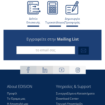
Δελτίο
Δημιουργία
Επισκευής
Τιμοκατάλογος
Προσφοράς
Εγγραφείτε στην
Mailing List
About EDISION
Υπηρεσίες & Support
Προφίλ
Συνεργαζόμενα Καταστήματα
Το Όραμα μας
Download Center
Η Αποστολή μας
Τεχνική Υποστήριξη