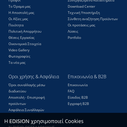
Προφίλ
Συνεργαζόμενα Καταστήματα
Το Όραμα μας
Download Center
Η Αποστολή μας
Τεχνική Υποστήριξη
Οι Αξίες μας
Σύνθετη αναζήτηση Προϊόντων
Ποιότητα
Οι προτάσεις μας
Πολιτική Απορρήτου
Λύσεις
Θέσεις Eργασίας
Portfolio
Οικονομικά Στοιχεία
Video Gallery
Φωτογραφίες
Τα νέα μας
Οροι χρήσης & Ασφάλεια
Επικοινωνία & B2B
Όροι συναλλαγής μέσω
Επικοινωνία
διαδικτύου
FAQ
Αποστολή - Επιστροφή
Είσοδος Β2Β
προϊόντων
Εγγραφή Β2Β
Ασφάλεια Συναλλαγών
Η EDISION χρησιμοποιεί Cookies
ΒΥΖΑΝΤΙΟΥ