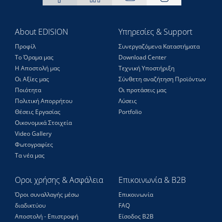
About EDISION
Υπηρεσίες & Support
Προφίλ
Συνεργαζόμενα Καταστήματα
Το Όραμα μας
Download Center
Η Αποστολή μας
Τεχνική Υποστήριξη
Οι Αξίες μας
Σύνθετη αναζήτηση Προϊόντων
Ποιότητα
Οι προτάσεις μας
Πολιτική Απορρήτου
Λύσεις
Θέσεις Eργασίας
Portfolio
Οικονομικά Στοιχεία
Video Gallery
Φωτογραφίες
Τα νέα μας
Οροι χρήσης & Ασφάλεια
Επικοινωνία & B2B
Όροι συναλλαγής μέσω
Επικοινωνία
διαδικτύου
FAQ
Αποστολή - Επιστροφή
Είσοδος Β2Β