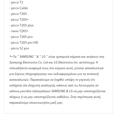
- picco T2
- picco Cable
- picco T265
- picco T265+
- picco T265 plus
- nano T265+
- picco T265 pro
- picco T265 pro HD
- picco S2 pro
*=Τα '' SAMSUNG '' & '' LG '' είναι εμπορικά σήματα και ανήκουν στη
Samsung Electronics Co. Ltd και LG Electronics Inc. αντίστοιχα. Η
οποιαδήποτε αναφορά τους στο κείμενο αυτό, γίνεται αποκλειστικά
για λόγους πληροφόρησης των ενδιαφερομένων για τη συσκευή
καταναλωτών. Παρακαλούμε να ληφθεί υπόψη το γεγονός ότι
ενδέχεται (σε ελάχιστη αναλογία), κάποιες από τις λειτουργίες σε
κάποια μοντέλα τηλεοράσεων SAMSUNG & LG να μην υποστηρίζονται
πλήρως ή να μην υποστηρίζονται καθόλου. Στην περίπτωση αυτή,
παρακαλούμε επικοινωνήστε μαζί μας.