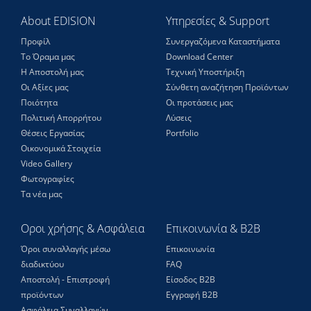
About EDISION
Υπηρεσίες & Support
Προφίλ
Συνεργαζόμενα Καταστήματα
Το Όραμα μας
Download Center
Η Αποστολή μας
Τεχνική Υποστήριξη
Οι Αξίες μας
Σύνθετη αναζήτηση Προϊόντων
Ποιότητα
Οι προτάσεις μας
Πολιτική Απορρήτου
Λύσεις
Θέσεις Eργασίας
Portfolio
Οικονομικά Στοιχεία
Video Gallery
Φωτογραφίες
Τα νέα μας
Οροι χρήσης & Ασφάλεια
Επικοινωνία & B2B
Όροι συναλλαγής μέσω
Επικοινωνία
διαδικτύου
FAQ
Αποστολή - Επιστροφή
Είσοδος Β2Β
προϊόντων
Εγγραφή Β2Β
Ασφάλεια Συναλλαγών