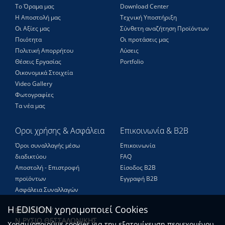
Το Όραμα μας
Download Center
Η Αποστολή μας
Τεχνική Υποστήριξη
Οι Αξίες μας
Σύνθετη αναζήτηση Προϊόντων
Ποιότητα
Οι προτάσεις μας
Πολιτική Απορρήτου
Λύσεις
Θέσεις Eργασίας
Portfolio
Οικονομικά Στοιχεία
Video Gallery
Φωτογραφίες
Τα νέα μας
Οροι χρήσης & Ασφάλεια
Επικοινωνία & B2B
Όροι συναλλαγής μέσω
Επικοινωνία
διαδικτύου
FAQ
Αποστολή - Επιστροφή
Είσοδος Β2Β
προϊόντων
Εγγραφή Β2Β
Ασφάλεια Συναλλαγών
Η EDISION χρησιμοποιεί Cookies
ΒΥΖΑΝΤΙΟΥ
Ν.ΡΥΣΙΟ ΘΕΣΣΑΛΟΝΙΚΗΣ
Χρησιμοποιούμε cookies για την εξατομίκευση περιεχομένου