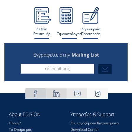
Δελτίο
Δημιουργία
Επισκευής
Τιμοκατάλογος
Προσφοράς
Εγγραφείτε στην
Mailing List
About EDISION
Υπηρεσίες & Support
Προφίλ
Συνεργαζόμενα Καταστήματα
Το Όραμα μας
Download Center