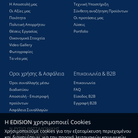
Η Αποστολή μας
Τεχνική Υποστήριξη
Οι Αξίες μας
Σύνθετη αναζήτηση Προϊόντων
Ποιότητα
Οι προτάσεις μας
Πολιτική Απορρήτου
Λύσεις
Θέσεις Eργασίας
Portfolio
Οικονομικά Στοιχεία
Video Gallery
Φωτογραφίες
Τα νέα μας
Οροι χρήσης & Ασφάλεια
Επικοινωνία & B2B
Όροι συναλλαγής μέσω
Επικοινωνία
διαδικτύου
FAQ
Αποστολή - Επιστροφή
Είσοδος Β2Β
προϊόντων
Εγγραφή Β2Β
Ασφάλεια Συναλλαγών
Η EDISION χρησιμοποιεί Cookies
ΒΥΖΑΝΤΙΟΥ
Ν.ΡΥΣΙΟ ΘΕΣΣΑΛΟΝΙΚΗΣ
Χρησιμοποιούμε cookies για την εξατομίκευση περιεχομένου
Τ +30 23920 66070
και διαφημίσεων, για την παροχή λειτουργιών κοινωνικών