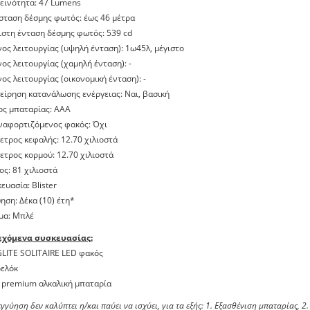
εινότητα: 47 Lumens
σταση δέσμης φωτός: έως 46 μέτρα
ιστη ένταση δέσμης φωτός: 539 cd
νος λειτουργίας (υψηλή ένταση): 1ω45λ, μέγιστο
νος λειτουργίας (χαμηλή ένταση): -
νος λειτουργίας (οικονομική ένταση): -
χείρηση κατανάλωσης ενέργειας: Ναι, βασική
ος μπαταρίας: ΑΑΑ
ναφορτιζόμενος φακός: Όχι
μετρος κεφαλής: 12.70 χιλιοστά
μετρος κορμού: 12.70 χιλιοστά
ος: 81 χιλιοστά
κευασία: Blister
ύηση: Δέκα (10) έτη*
μα: Μπλέ
εχόμενα συσκευασίας:
LITE SOLITAIRE LED φακός
ελόκ
 premium αλκαλική μπαταρία
εγγύηση δεν καλύπτει η/και παύει να ισχύει, για τα εξής: 1. Εξασθένιση μπαταρίας,