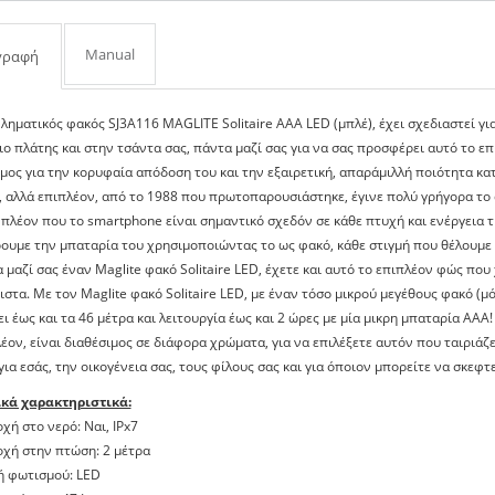
Manual
γραφή
ληματικός φακός SJ3A116 MAGLITE Solitaire AAA LED (μπλέ), έχει σχεδιαστεί για 
ιο πλάτης και στην τσάντα σας, πάντα μαζί σας για να σας προσφέρει αυτό το επ
μος για την κορυφαία απόδοση του και την εξαιρετική, απαράμιλλή ποιότητα κατ
, αλλά επιπλέον, από το 1988 που πρωτοπαρουσιάστηκε, έγινε πολύ γρήγορα 
πλέον που το smartphone είναι σημαντικό σχεδόν σε κάθε πτυχή και ενέργεια τη
ουμε την μπαταρία του χρησιμοποιώντας το ως φακό, κάθε στιγμή που θέλουμε 
 μαζί σας έναν Maglite φακό Solitaire LED, έχετε και αυτό το επιπλέον φώς που 
ιστα. Με τον Maglite φακό Solitaire LED, με έναν τόσο μικρού μεγέθους φακό (μό
ι έως και τα 46 μέτρα και λειτουργία έως και 2 ώρες με μία μικρη μπαταρία ΑΑΑ!
έον, είναι διαθέσιμος σε διάφορα χρώματα, για να επιλέξετε αυτόν που ταιριάζ
για εσάς, την οικογένεια σας, τους φίλους σας και για όποιον μπορείτε να σκεφτε
ικά χαρακτηριστικά:
οχή στο νερό: Ναι, IPx7
οχή στην πτώση: 2 μέτρα
ή φωτισμού: LED