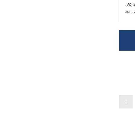
LED, 
και π