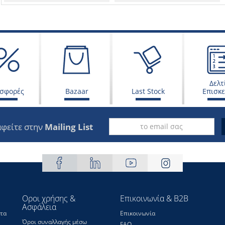
Δελτ
σφορές
Bazaar
Last Stock
Επισκ
φείτε στην
Mailing List
Οροι χρήσης &
Επικοινωνία & B2B
Ασφάλεια
τα
Επικοινωνία
Όροι συναλλαγής μέσω
FAQ