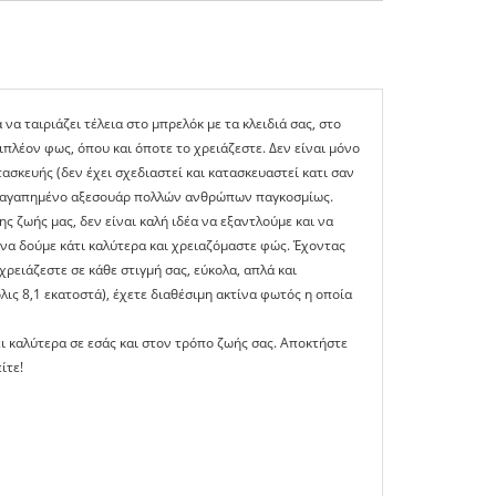
να ταιριάζει τέλεια στο μπρελόκ με τα κλειδιά σας, στο
ιπλέον φως, όπου και όποτε το χρειάζεστε. Δεν είναι μόνο
ασκευής (δεν έχει σχεδιαστεί και κατασκευαστεί κατι σαν
το αγαπημένο αξεσουάρ πολλών ανθρώπων παγκοσμίως.
ς ζωής μας, δεν είναι καλή ιδέα να εξαντλούμε και να
να δούμε κάτι καλύτερα και χρειαζόμαστε φώς. Έχοντας
χρειάζεστε σε κάθε στιγμή σας, εύκολα, απλά και
λις 8,1 εκατοστά), έχετε διαθέσιμη ακτίνα φωτός η οποία
ει καλύτερα σε εσάς και στον τρόπο ζωής σας. Αποκτήστε
ίτε!