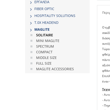
ΕΡΓΑΛΕΙΑ
FIBER OPTIC
Περι
HOSPITALITY SOLUTIONS
Τ.0Χ HEADEND
Ο εμβ
MAGLITE
σακίδ
SOLITAIRE
διάση
MINI MAGLITE
αυτό)
SPECTRUM
Τώρα 
COMPACT
φθείρ
MIDDLE SIΖΕ
πάντα
FULL SIΖΕ
αξιόπ
MAGLITE ACCESSORIES
φθάνε
Επιπλ
έναν 
Τεχν
- Αντ
- Αντ
- Πηγ