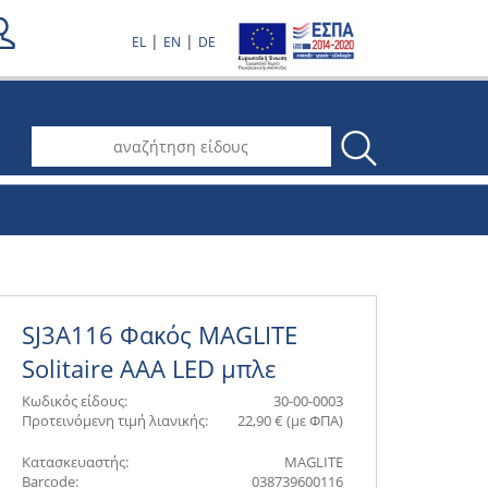
|
|
EL
EN
DE
.
SJ3A116 Φακός MAGLITE
Solitaire AAA LED μπλε
Κωδικός είδους:
30-00-0003
Προτεινόμενη τιμή λιανικής:
22,90 € (με ΦΠΑ)
Κατασκευαστής:
MAGLITE
Barcode:
038739600116