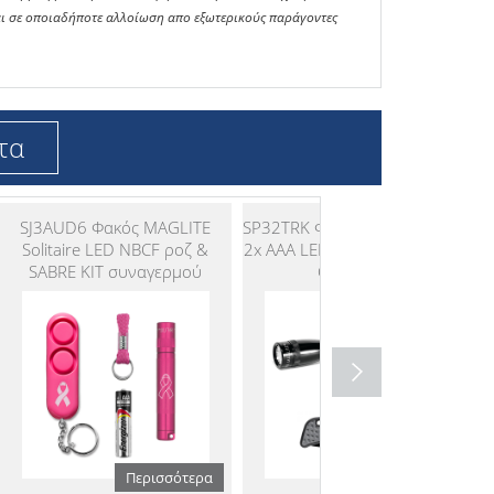
αι σε οποιαδήποτε αλλοίωση απο εξωτερικούς παράγοντες
τα
SJ3AUD6 Φακός MAGLITE
SP32TRK Φακός MINI MAGLITE
Solitaire LED NBCF ροζ &
2x AAA LED μαύρος & μαχαίρι
SABRE KIT συναγερμού
Gerber KIT
Περισσότερα
Περισσότερα