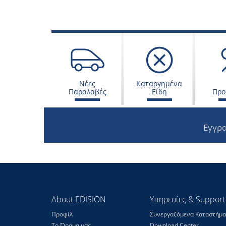
Νέες
Καταργημένα
Παραλαβές
Είδη
Προ
Εγγρα
About EDISION
Υπηρεσίες & Support
Προφίλ
Συνεργαζόμενα Καταστήμα
Το Όραμα μας
Download Center