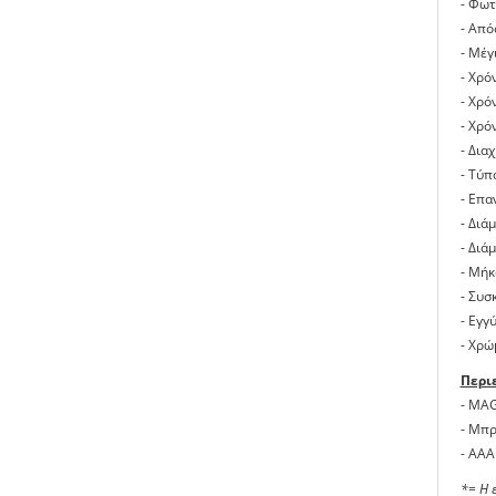
- Φωτ
- Από
- Μέγ
- Χρό
- Χρό
- Χρό
- Δια
- Τύπ
- Επα
- Διά
- Διά
- Μήκ
- Συσ
- Εγγ
- Χρώ
Περι
- MAG
- Mπρ
- AAA
*= Η 