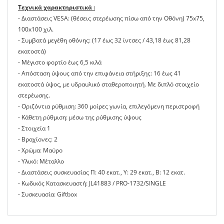
Τεχνικά χαρακτηριστικά :
- Διαστάσεις VESA: (θέσεις στερέωσης πίσω από την Οθόνη) 75x75,
100x100 χιλ.
- Συμβατά μεγέθη οθόνης: (17 έως 32 ίντσες / 43,18 έως 81,28
εκατοστά)
- Μέγιστο φορτίο έως 6,5 κιλά
- Απόσταση ύψους από την επιφάνεια στήριξης: 16 έως 41
εκατοστά ύψος, με υδραυλικό σταθεροποιητή. Με διπλό στοιχείο
στερέωσης.
- Οριζόντια ρύθμιση: 360 μοίρες γωνία, επιλεγόμενη περιστροφή
- Κάθετη ρύθμιση: μέσω της ρύθμισης ύψους
- Στοιχεία 1
- Βραχίονες: 2
- Χρώμα: Μαύρο
- Υλικό: Μέταλλο
- Διαστάσεις συσκευασίας Π: 40 εκατ., Υ: 29 εκατ., Β: 12 εκατ.
- Κωδικός Κατασκευαστή: JL41883 / PRO-1732/SINGLE
- Συσκευασία: Giftbox