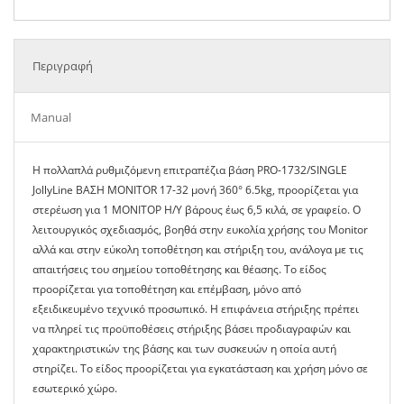
Περιγραφή
Manual
Η πολλαπλά ρυθμιζόμενη επιτραπέζια βάση PRO-1732/SINGLE
JollyLine ΒΑΣΗ MONITOR 17-32 μονή 360° 6.5kg, προορίζεται για
στερέωση για 1 ΜΟΝΙΤΟΡ Η/Υ βάρους έως 6,5 κιλά, σε γραφείο. Ο
λειτουργικός σχεδιασμός, βοηθά στην ευκολία χρήσης του Monitor
αλλά και στην εύκολη τοποθέτηση και στήριξη του, ανάλογα με τις
απαιτήσεις του σημείου τοποθέτησης και θέασης. Το είδος
προορίζεται για τοποθέτηση και επέμβαση, μόνο από
εξειδικευμένο τεχνικό προσωπικό. Η επιφάνεια στήριξης πρέπει
να πληρεί τις προϋποθέσεις στήριξης βάσει προδιαγραφών και
χαρακτηριστικών της βάσης και των συσκευών η οποία αυτή
στηρίζει. Το είδος προορίζεται για εγκατάσταση και χρήση μόνο σε
εσωτερικό χώρο.