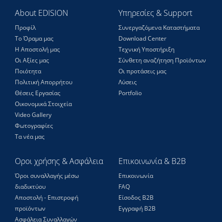
About EDISION
Υπηρεσίες & Support
Προφίλ
Συνεργαζόμενα Καταστήματα
Το Όραμα μας
Download Center
Η Αποστολή μας
Τεχνική Υποστήριξη
Οι Αξίες μας
Σύνθετη αναζήτηση Προϊόντων
Ποιότητα
Οι προτάσεις μας
Πολιτική Απορρήτου
Λύσεις
Θέσεις Eργασίας
Portfolio
Οικονομικά Στοιχεία
Video Gallery
Φωτογραφίες
Τα νέα μας
Οροι χρήσης & Ασφάλεια
Επικοινωνία & B2B
Όροι συναλλαγής μέσω
Επικοινωνία
διαδικτύου
FAQ
Αποστολή - Επιστροφή
Είσοδος Β2Β
προϊόντων
Εγγραφή Β2Β
Ασφάλεια Συναλλαγών