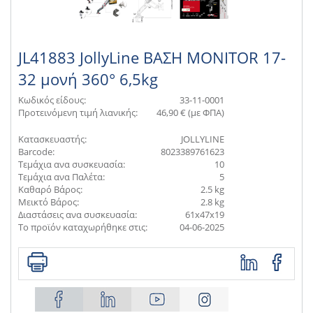
JL41883 JollyLine ΒΑΣΗ MONITOR 17-
32 μονή 360° 6,5kg
Κωδικός είδους:
33-11-0001
Προτεινόμενη τιμή λιανικής:
46,90 € (με ΦΠΑ)
Κατασκευαστής:
JOLLYLINE
Barcode:
8023389761623
Τεμάχια ανα συσκευασία:
10
Τεμάχια ανα Παλέτα:
5
Καθαρό Βάρος:
2.5 kg
Μεικτό Βάρος:
2.8 kg
Διαστάσεις ανα συσκευασία:
61x47x19
Το προϊόν καταχωρήθηκε στις:
04-06-2025