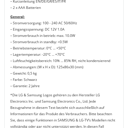
– Kurzanleitung EN/DE/GR/ES/IT/FR
– 2 x AAA Batterien
General:
– Stromversorgung: 100 - 240 AC 50/60Hz
– Eingangsspannung: DC 12V 1.0A
– Stromverbrauch in betrieb: max. 10.0W
– Stromverbrauch in standby: <0.5W
– Betriebstemperatur: 0°C ... +50°C
– Lagertemperatur: -20°C ... +70°C
– Luftfeuchtigkeitsbereich: 10% ... 85% RH, nicht kondensierend
– Abmessungen: (W x H x D): 125x86x30 (mm)
– Gewicht: 0,5 kg
– Farbe: Schwarz
– Garantie: 2 Jahre
*Die LG & Samsung Logos gehören zu den Hersteller LG
Electronics Inc. und Samsung Electronics Co., Ltd. Jede
Bezugnahme in diesem Text bezieht sich ausschließlich auf
Informationen für das Produkt des Verbrauchers. Bitte beachten
Sie, dass einige Funktionen in SAMSUNG & LG-TV‘s Modellen nicht
vollständig oder gar nicht unterstützt werden. In diesen Fall