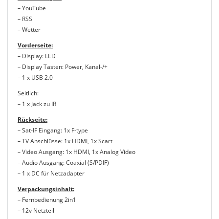
– YouTube
– RSS
– Wetter
Vorderseite:
– Display: LED
– Display Tasten: Power, Kanal-/+
– 1 x USB 2.0
Seitlich:
– 1 x Jack zu IR
Rückseite:
– Sat-IF Eingang: 1x F-type
– TV Anschlüsse: 1x HDMI, 1x Scart
– Video Ausgang: 1x HDMI, 1x Analog Video
– Audio Ausgang: Coaxial (S/PDIF)
– 1 x DC für Netzadapter
Verpackungsinhalt:
– Fernbedienung 2in1
– 12v Netzteil