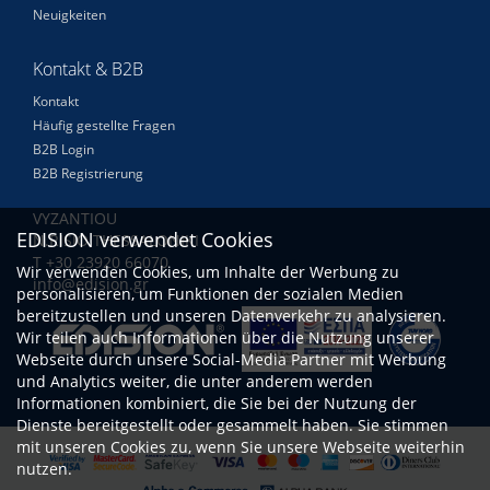
Neuigkeiten
Kontakt & B2B
Kontakt
Häufig gestellte Fragen
B2B Login
B2B Registrierung
VYZANTIOU
EDISION verwendet Cookies
N.RISIO THESSALONIKI
Τ +30 23920 66070
Wir verwenden Cookies, um Inhalte der Werbung zu
info@edision.gr
personalisieren, um Funktionen der sozialen Medien
bereitzustellen und unseren Datenverkehr zu analysieren.
Wir teilen auch Informationen über die Nutzung unserer
Webseite durch unsere Social-Media Partner mit Werbung
und Analytics weiter, die unter anderem werden
Informationen kombiniert, die Sie bei der Nutzung der
Dienste bereitgestellt oder gesammelt haben. Sie stimmen
mit unseren Cookies zu, wenn Sie unsere Webseite weiterhin
nutzen.