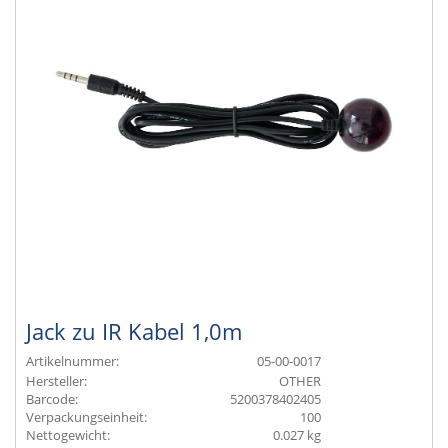
Jack zu IR Kabel 1,0m
Artikelnummer:
05-00-0017
Hersteller:
OTHER
Barcode:
5200378402405
Verpackungseinheit:
100
Nettogewicht:
0.027 kg