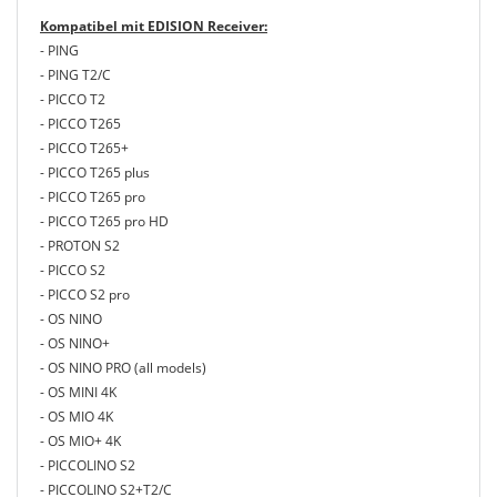
Kompatibel mit EDISION Receiver:
- PING
- PING T2/C
- PICCO T2
- PICCO T265
- PICCO T265+
- PICCO T265 plus
- PICCO T265 pro
- PICCO T265 pro HD
- PROTON S2
- PICCO S2
- PICCO S2 pro
- OS NINO
- OS NINO+
- OS NINO PRO (all models)
- OS MINI 4K
- OS MIO 4K
- OS MIO+ 4K
- PICCOLINO S2
- PICCOLINO S2+T2/C