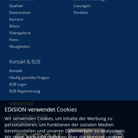
Qualität
Lösungen
Datenschutz
Portfolio
Karriere
Bilanz
Videogalerie
Fotos
Neuigkeiten
Kontakt & B2B
Kontakt
Häufig gestellte Fragen
B2B Login
B2B Registrierung
VYZANTIOU
EDISION verwendet Cookies
N.RISIO THESSALONIKI
Τ +30 23920 66070
Wir verwenden Cookies, um Inhalte der Werbung zu
info@edision.gr
personalisieren, um Funktionen der sozialen Medien
bereitzustellen und unseren Datenverkehr zu analysieren.
Wir teilen auch Informationen über die Nutzung unserer