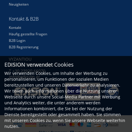
Neuigkeiten
Kontakt & B2B
Kontakt
Häufig gestellte Fragen
B2B Login
B2B Registrierung
VYZANTIOU
EDISION verwendet Cookies
N.RISIO THESSALONIKI
Τ +30 23920 66070
Wir verwenden Cookies, um Inhalte der Werbung zu
info@edision.gr
personalisieren, um Funktionen der sozialen Medien
bereitzustellen und unseren Datenverkehr zu analysieren.
Wir teilen auch Informationen über die Nutzung unserer
Webseite durch unsere Social-Media Partner mit Werbung
und Analytics weiter, die unter anderem werden
Informationen kombiniert, die Sie bei der Nutzung der
Dienste bereitgestellt oder gesammelt haben. Sie stimmen
mit unseren Cookies zu, wenn Sie unsere Webseite weiterhin
nutzen.